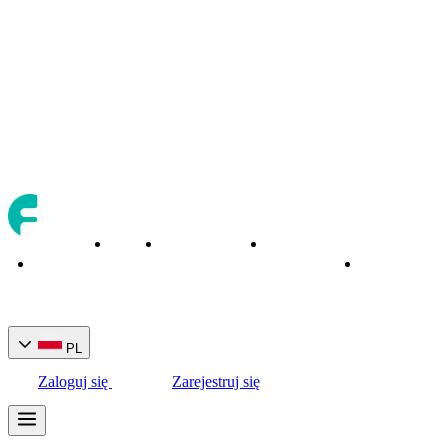
O
Instrumenty
Narzędzia
Strona
Bankowość
nas
handlowe
handlowe
główna
PL
Zaloguj się
Zarejestruj się