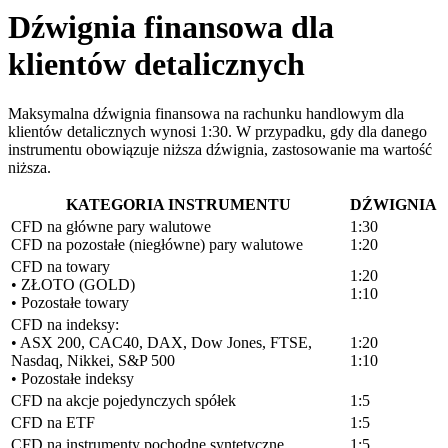
Dźwignia finansowa dla
klientów detalicznych
Maksymalna dźwignia finansowa na rachunku handlowym dla
klientów detalicznych wynosi 1:30. W przypadku, gdy dla danego
instrumentu obowiązuje niższa dźwignia, zastosowanie ma wartość
niższa.
KATEGORIA INSTRUMENTU
DŹWIGNIA
CFD na główne pary walutowe
1:30
CFD na pozostałe (niegłówne) pary walutowe
1:20
CFD na towary
1:20
• ZŁOTO (GOLD)
1:10
• Pozostałe towary
CFD na indeksy:
• ASX 200, CAC40, DAX, Dow Jones, FTSE,
1:20
Nasdaq, Nikkei, S&P 500
1:10
• Pozostałe indeksy
CFD na akcje pojedynczych spółek
1:5
CFD na ETF
1:5
CFD na instrumenty pochodne syntetyczne
1:5