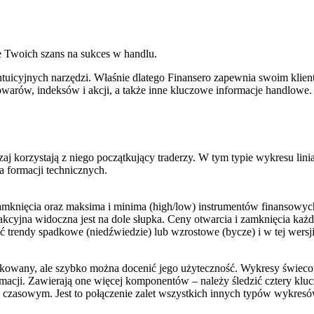
e Twoich szans na sukces w handlu.
intuicyjnych narzędzi. Właśnie dlatego Finansero zapewnia swoim klie
warów, indeksów i akcji, a także inne kluczowe informacje handlowe.
zaj korzystają z niego początkujący traderzy. W tym typie wykresu lin
a formacji technicznych.
amknięcia oraz maksima i minima (high/low) instrumentów finansowy
sakcyjna widoczna jest na dole słupka. Ceny otwarcia i zamknięcia każ
trendy spadkowe (niedźwiedzie) lub wzrostowe (bycze) i w tej wersj
plikowany, ale szybko można docenić jego użyteczność. Wykresy świe
macji. Zawierają one więcej komponentów – należy śledzić cztery klu
zasowym. Jest to połączenie zalet wszystkich innych typów wykresów 