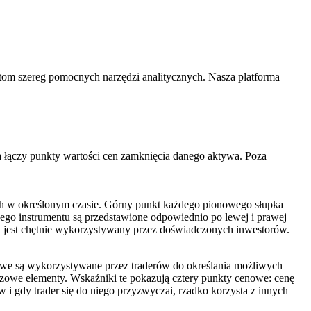
ntom szereg pomocnych narzędzi analitycznych. Nasza platforma
ia łączy punkty wartości cen zamknięcia danego aktywa. Poza
ch w określonym czasie. Górny punkt każdego pionowego słupka
dego instrumentu są przedstawione odpowiednio po lewej i prawej
i jest chętnie wykorzystywany przez doświadczonych inwestorów.
cowe są wykorzystywane przez traderów do określania możliwych
czowe elementy. Wskaźniki te pokazują cztery punkty cenowe: cenę
i gdy trader się do niego przyzwyczai, rzadko korzysta z innych