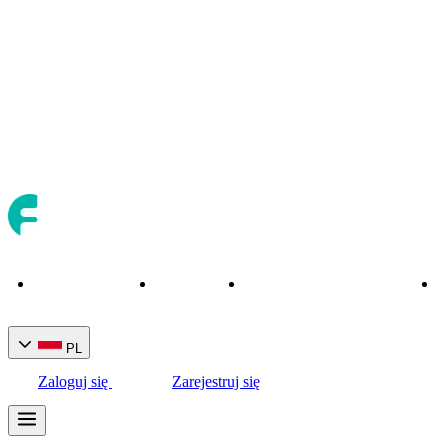
Strona główna
O nas
Instrumenty handlowe
N
PL
Zaloguj się
Zarejestruj się