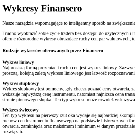
Wykresy Finansero
Nasze narzędzia wspomagające to inteligentny sposób na zwiększeni
Trudno wyobrazić sobie życie tradera bez dostępu do użytecznych i 
oferuje różnorodne wykresy obrazujące ruchy cen par walutowych, to
Rodzaje wykresów oferowanych przez Finansero
Wykres liniowy
Najprostszą formą prezentacji ruchu cen jest wykres liniowy. Zazwyc
prostotą, kolejną zaletą wykresu liniowego jest łatwość rozpoznawani
Wykres słupkowy
Wykres słupkowy jest pomocny, gdy chcesz poznać ceny otwarcia, z
wskazuje najwyższą cenę instrumentu, natomiast najniższa cena tran
stronie pionowego słupka. Ten typ wykresu może również wskazywać 
Wykres świecowy
Ten typ wykresu na pierwszy rzut oka wydaje się najbardziej skom
ruchów cen instrumentu finansowego na podstawie historycznych for
otwarcia, zamknięcia oraz maksimum i minimum w danym przedziale c
rozwiązań.