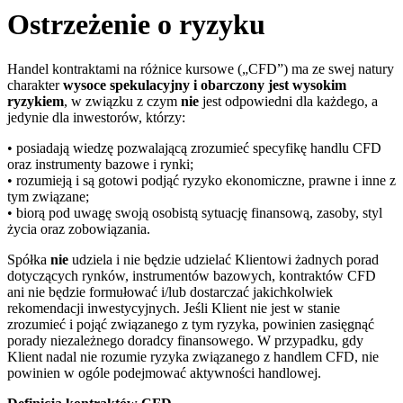
Ostrzeżenie o ryzyku
Handel kontraktami na różnice kursowe („CFD”) ma ze swej natury
charakter
wysoce spekulacyjny i obarczony jest wysokim
ryzykiem
, w związku z czym
nie
jest odpowiedni dla każdego, a
jedynie dla inwestorów, którzy:
• posiadają wiedzę pozwalającą zrozumieć specyfikę handlu CFD
oraz instrumenty bazowe i rynki;
• rozumieją i są gotowi podjąć ryzyko ekonomiczne, prawne i inne z
tym związane;
• biorą pod uwagę swoją osobistą sytuację finansową, zasoby, styl
życia oraz zobowiązania.
Spółka
nie
udziela i nie będzie udzielać Klientowi żadnych porad
dotyczących rynków, instrumentów bazowych, kontraktów CFD
ani nie będzie formułować i/lub dostarczać jakichkolwiek
rekomendacji inwestycyjnych. Jeśli Klient nie jest w stanie
zrozumieć i pojąć związanego z tym ryzyka, powinien zasięgnąć
porady niezależnego doradcy finansowego. W przypadku, gdy
Klient nadal nie rozumie ryzyka związanego z handlem CFD, nie
powinien w ogóle podejmować aktywności handlowej.