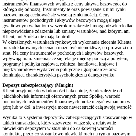
instrumentów finansowych wynika z ceny aktywa bazowego, do
którego się odnoszą. Instrumenty te oraz powiązane z nimi rynki
bazowe mogą cechować się wysoką zmiennością. Ceny
instrumentów pochodnych i aktywów bazowych mogą ulegać
gwałtownym wahaniom w szerokim zakresie i mogą odzwierciedlać
nieprzewidziane zdarzenia lub zmiany warunków, nad którymi ani
Klient, ani Spółka nie mają kontroli.
W określonych warunkach rynkowych wykonanie zlecenia Klienta
po zadeklarowanych cenach może być niemożliwe, co prowadzi do
strat. Na ceny instrumentów pochodnych i aktywów bazowych
wpływają m.in. zmieniające się relacje między podażą a popytem,
programy i polityka rządowa, rolnicza, handlowa, krajowe i
międzynarodowe wydarzenia polityczne i gospodarcze oraz
dominująca charakterystyka psychologiczna danego rynku.
Depozyt zabezpieczający (Margin)
Klient przyjmuje do wiadomości i akceptuje, że niezależnie od
jakichkolwiek informacji oferowanych przez Spółkę, wartość
pochodnych instrumentów finansowych może ulegać wahaniom w
górę lub w dół, a inwestycja może nawet stracić całą swoją wartość.
Wynika to z systemu depozytów zabezpieczających stosowanego w
takich transakcjach, który zazwyczaj wiąże się z relatywnie
niewielkim depozytem w stosunku do całkowitej wartości
kontraktu, przez co stosunkowo niewielki ruch na rynku bazowym