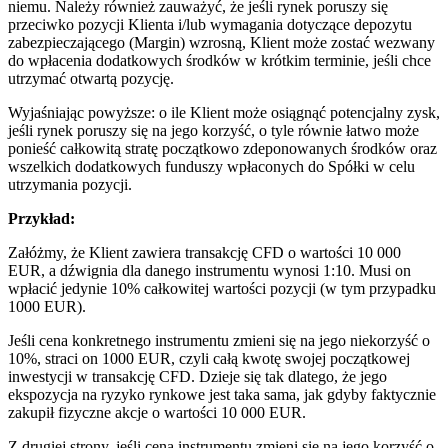
niemu. Należy również zauważyć, że jeśli rynek poruszy się
przeciwko pozycji Klienta i/lub wymagania dotyczące depozytu
zabezpieczającego (Margin) wzrosną, Klient może zostać wezwany
do wpłacenia dodatkowych środków w krótkim terminie, jeśli chce
utrzymać otwartą pozycję.
Wyjaśniając powyższe: o ile Klient może osiągnąć potencjalny zysk,
jeśli rynek poruszy się na jego korzyść, o tyle równie łatwo może
ponieść całkowitą stratę początkowo zdeponowanych środków oraz
wszelkich dodatkowych funduszy wpłaconych do Spółki w celu
utrzymania pozycji.
Przykład:
Załóżmy, że Klient zawiera transakcję CFD o wartości 10 000
EUR, a dźwignia dla danego instrumentu wynosi 1:10. Musi on
wpłacić jedynie 10% całkowitej wartości pozycji (w tym przypadku
1000 EUR).
Jeśli cena konkretnego instrumentu zmieni się na jego niekorzyść o
10%, straci on 1000 EUR, czyli całą kwotę swojej początkowej
inwestycji w transakcję CFD. Dzieje się tak dlatego, że jego
ekspozycja na ryzyko rynkowe jest taka sama, jak gdyby faktycznie
zakupił fizyczne akcje o wartości 10 000 EUR.
Z drugiej strony, jeśli cena instrumentu zmieni się na jego korzyść o