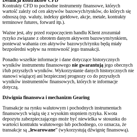
Definicja kontraktów CFD
Kontrakty CFD to pochodne instrumenty finansowe, których
wartość zależy od cen aktywów bazowych/rynków, do których się
odnoszą (np. waluty, indeksy giełdowe, akcje, metale, kontrakty
terminowe futures, forward itp.).
Ważne jest, aby przed rozpoczęciem handlu Klient zrozumiał
ryzyko związane z obrotem danym aktywem bazowym/rynkiem,
ponieważ wahania cen aktywów bazowych/rynku będą miały
bezpośredni wpływ na rentowność jego transakcji.
Ponadto wszelkie informacje i dane dotyczące historycznych
wyników instrumentu finansowego
nie gwarantują
jego obecnych
i/lub przyszłych wyników. Wykorzystanie danych historycznych nie
stanowi wiążącej ani bezpiecznej prognozy co do przyszłych
wyników instrumentów finansowych, których te informacje
dotyczą.
Dźwignia finansowa i mechanizm Gearing
Transakcje na rynku walutowym i pochodnych instrumentach
finansowych wiążą się z wysokim stopniem ryzyka. Kwota
depozytu zabezpieczającego może być niewielka w stosunku do
wartości kontraktu walutowego lub pochodnego, co oznacza, że
transakcje są „
lewarowane
” (wykorzystują dźwignię finansową).