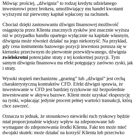
Mówiąc prościej, „dźwignia” to rodzaj kredytu udzielanego
inwestorowi przez brokera, umożliwiający mu handel kwotami
wyższymi niż pierwotny kapitał wpłacony na rachunek.
Chociaż dzięki zastosowaniu dźwigni finansowej możliwość
osiągnięcia przez Klienta znacznych zysków jest znacznie wyższa
niż w przypadku handlu opartego wyłącznie na kapitale własnym,
dźwignia może również działać na jego niekorzyść. Na przykład,
gdy cena instrumentu bazowego pozycji inwestora porusza się w
kierunku przeciwnym do pierwotnie przewidywanego, dźwignia
zwielokrotni
potencjalne straty z tej konkretnej pozycji. Tym
samym dźwignia finansowa ma efekt potęgujący zarówno zyski, jak
i straty.
Wysoki stopień mechanizmu „gearing” lub „dźwigni” jest cechą
charakterystyczną kontraktów CFD. Efekt dźwigni sprawia, że
inwestowanie w CFD jest bardziej ryzykowne niż bezpośrednie
inwestowanie w aktywa bazowe. Klient może uzyskać ekspozycję
na rynki, wpłacając jedynie procent pełnej wartości transakcji, którą
chce zawrzeć.
Oznacza to jednak, że stosunkowo niewielki ruch rynkowy będzie
miał proporcjonalnie większy wpływ na zdeponowane lub
wymagane do zdeponowania środki Klienta. Fakt ten może mieć
dwojaki skutek: może działać na korzyść Klienta lub przeciwko