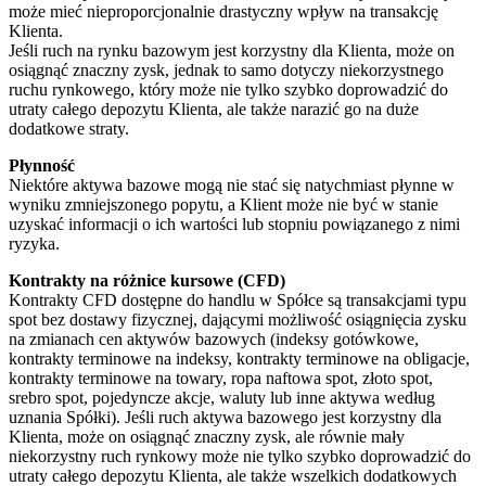
może mieć nieproporcjonalnie drastyczny wpływ na transakcję
Klienta.
Jeśli ruch na rynku bazowym jest korzystny dla Klienta, może on
osiągnąć znaczny zysk, jednak to samo dotyczy niekorzystnego
ruchu rynkowego, który może nie tylko szybko doprowadzić do
utraty całego depozytu Klienta, ale także narazić go na duże
dodatkowe straty.
Płynność
Niektóre aktywa bazowe mogą nie stać się natychmiast płynne w
wyniku zmniejszonego popytu, a Klient może nie być w stanie
uzyskać informacji o ich wartości lub stopniu powiązanego z nimi
ryzyka.
Kontrakty na różnice kursowe (CFD)
Kontrakty CFD dostępne do handlu w Spółce są transakcjami typu
spot bez dostawy fizycznej, dającymi możliwość osiągnięcia zysku
na zmianach cen aktywów bazowych (indeksy gotówkowe,
kontrakty terminowe na indeksy, kontrakty terminowe na obligacje,
kontrakty terminowe na towary, ropa naftowa spot, złoto spot,
srebro spot, pojedyncze akcje, waluty lub inne aktywa według
uznania Spółki). Jeśli ruch aktywa bazowego jest korzystny dla
Klienta, może on osiągnąć znaczny zysk, ale równie mały
niekorzystny ruch rynkowy może nie tylko szybko doprowadzić do
utraty całego depozytu Klienta, ale także wszelkich dodatkowych