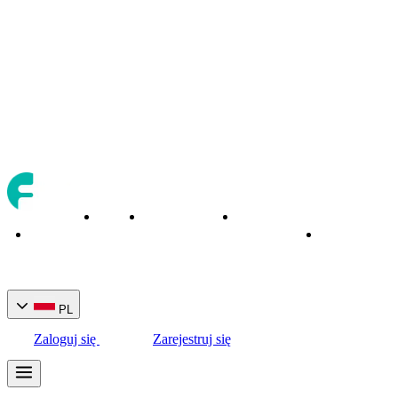
O
Instrumenty
Narzędzia
Strona
Bankowość
nas
handlowe
handlowe
główna
PL
Zaloguj się
Zarejestruj się