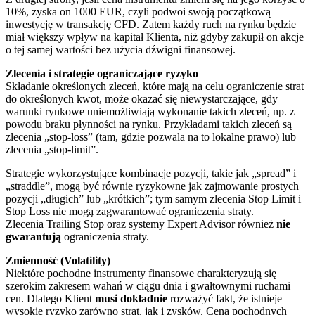
10%, zyska on 1000 EUR, czyli podwoi swoją początkową
inwestycję w transakcję CFD. Zatem każdy ruch na rynku będzie
miał większy wpływ na kapitał Klienta, niż gdyby zakupił on akcje
o tej samej wartości bez użycia dźwigni finansowej.
Zlecenia i strategie ograniczające ryzyko
Składanie określonych zleceń, które mają na celu ograniczenie strat
do określonych kwot, może okazać się niewystarczające, gdy
warunki rynkowe uniemożliwiają wykonanie takich zleceń, np. z
powodu braku płynności na rynku. Przykładami takich zleceń są
zlecenia „stop-loss” (tam, gdzie pozwala na to lokalne prawo) lub
zlecenia „stop-limit”.
Strategie wykorzystujące kombinacje pozycji, takie jak „spread” i
„straddle”, mogą być równie ryzykowne jak zajmowanie prostych
pozycji „długich” lub „krótkich”; tym samym zlecenia Stop Limit i
Stop Loss nie mogą zagwarantować ograniczenia straty.
Zlecenia Trailing Stop oraz systemy Expert Advisor również
nie
gwarantują
ograniczenia straty.
Zmienność (Volatility)
Niektóre pochodne instrumenty finansowe charakteryzują się
szerokim zakresem wahań w ciągu dnia i gwałtownymi ruchami
cen. Dlatego Klient
musi dokładnie
rozważyć fakt, że istnieje
wysokie ryzyko zarówno strat, jak i zysków. Cena pochodnych