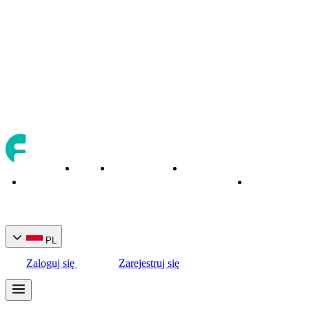
O
Instrumenty
Narzędzia
Strona
Bankowość
nas
handlowe
handlowe
główna
PL
Zaloguj się
Zarejestruj się